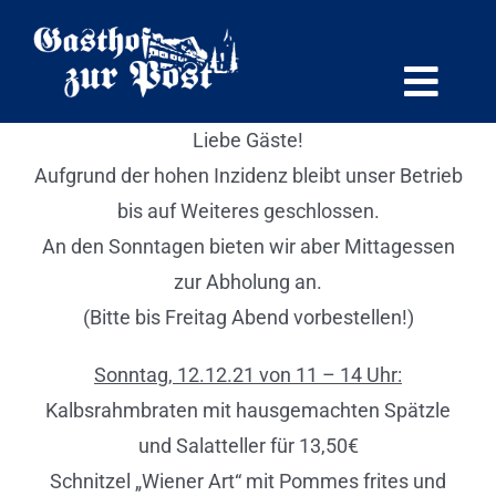
Zum
Inhalt
springen
Togg
Navi
Liebe Gäste!
Home
Aufgrund der hohen Inzidenz bleibt unser Betrieb
bis auf Weiteres geschlossen.
Apartments
An den Sonntagen bieten wir aber Mittagessen
zur Abholung an.
(Bitte bis Freitag Abend vorbestellen!)
Gästezimmer
Sonntag, 12.12.21 von 11 – 14 Uhr:
Ferienwohnung
Kalbsrahmbraten mit hausgemachten Spätzle
und Salatteller für 13,50€
Gasthof
Schnitzel „Wiener Art“ mit Pommes frites und